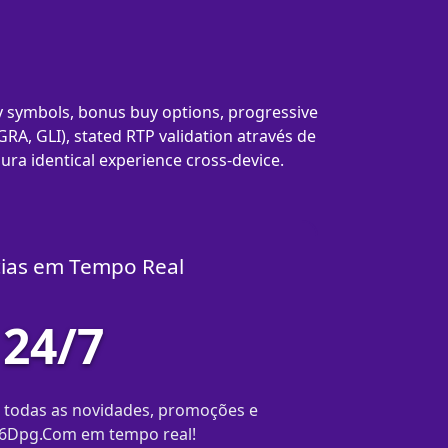
ky symbols, bonus buy options, progressive
RA, GLI), stated RTP validation através de
ra identical experience cross-device.
cias em Tempo Real
24/7
e todas as novidades, promoções e
 6Dpg.Com em tempo real!