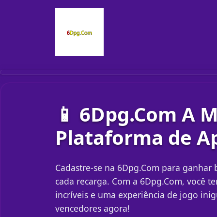
📱 6Dpg.Com A M
Plataforma de A
Cadastre-se na 6Dpg.Com para ganhar 
cada recarga. Com a 6Dpg.Com, você t
incríveis e uma experiência de jogo inig
vencedores agora!