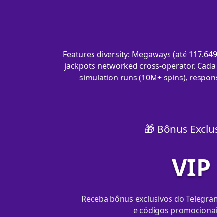
Features diversity: Megaways (até 117.649
jackpots networked cross-operator. Cada g
simulation runs (10M+ spins), respon
🎁 Bônus Exclu
VIP
Receba bônus exclusivos do Telegra
e códigos promocionai