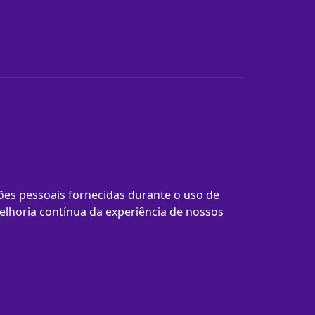
ões pessoais fornecidas durante o uso de
elhoria contínua da experiência de nossos