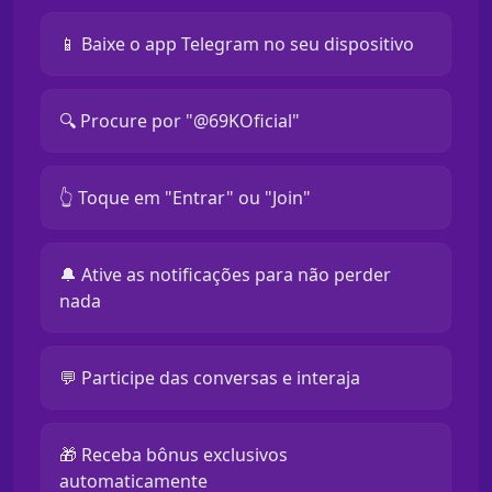
📱 Baixe o app Telegram no seu dispositivo
🔍 Procure por "@69KOficial"
👆 Toque em "Entrar" ou "Join"
🔔 Ative as notificações para não perder
nada
💬 Participe das conversas e interaja
🎁 Receba bônus exclusivos
automaticamente