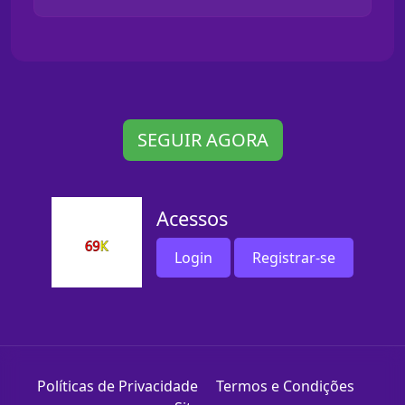
SEGUIR AGORA
Acessos
Login
Registrar-se
Políticas de Privacidade
Termos e Condições