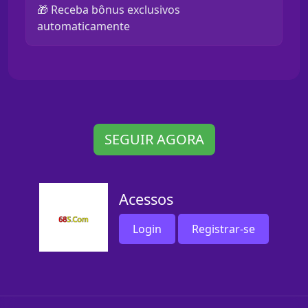
🎁 Receba bônus exclusivos
automaticamente
SEGUIR AGORA
Acessos
Login
Registrar-se