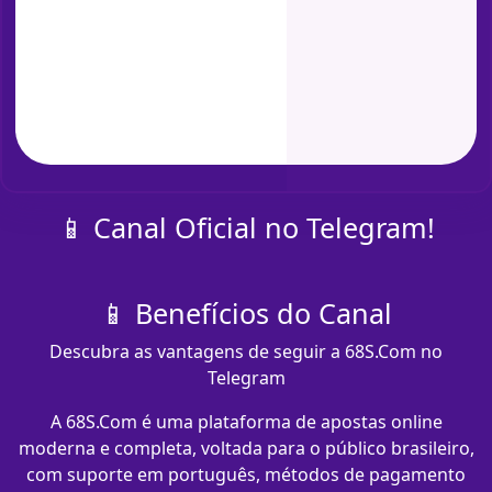
📱 Canal Oficial no Telegram!
📱 Benefícios do Canal
Descubra as vantagens de seguir a 68S.Com no
Telegram
A 68S.Com é uma plataforma de apostas online
moderna e completa, voltada para o público brasileiro,
com suporte em português, métodos de pagamento