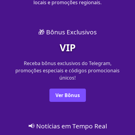
locais e promoções regionais.
🎁 Bônus Exclusivos
VIP
Receba bônus exclusivos do Telegram,
promoções especiais e códigos promocionais
únicos!
Ver Bônus
📢 Notícias em Tempo Real