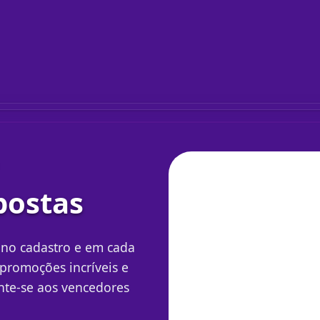
postas
 no cadastro e em cada
 promoções incríveis e
unte-se aos vencedores