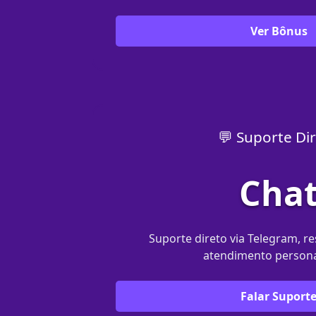
Ver Bônus
💬 Suporte Di
Cha
Suporte direto via Telegram, r
atendimento persona
Falar Suport