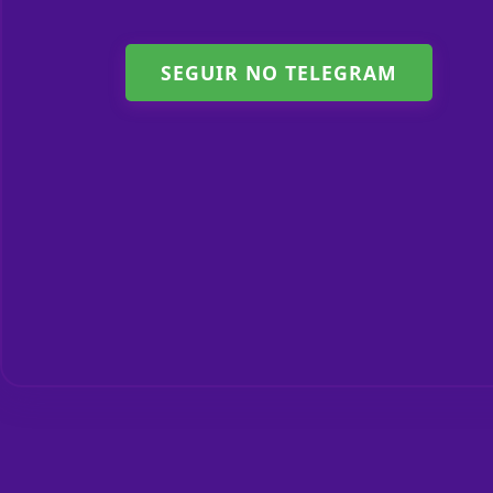
SEGUIR NO TELEGRAM