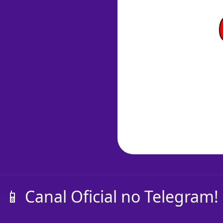
📱 Canal Oficial no Telegram!