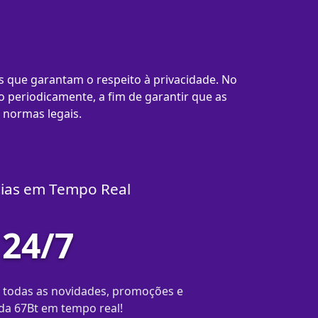
as que garantam o respeito à privacidade. No
 periodicamente, a fim de garantir que as
 normas legais.
cias em Tempo Real
24/7
e todas as novidades, promoções e
da 67Bt em tempo real!