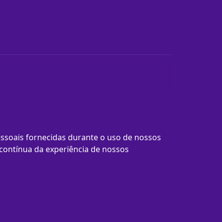
essoais fornecidas durante o uso de nossos
 contínua da experiência de nossos