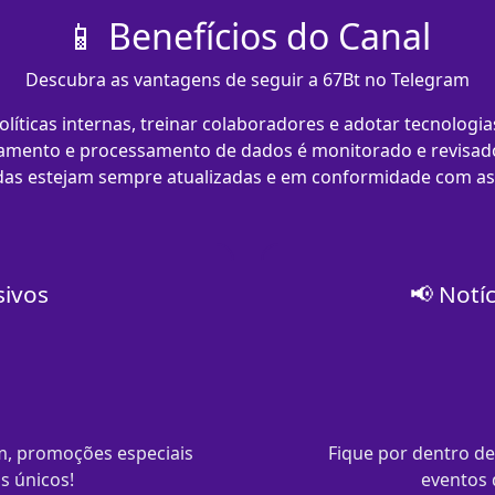
📱 Benefícios do Canal
Descubra as vantagens de seguir a 67Bt no Telegram
líticas internas, treinar colaboradores e adotar tecnologi
namento e processamento de dados é monitorado e revisado
das estejam sempre atualizadas e em conformidade com as
sivos
📢 Notí
m, promoções especiais
Fique por dentro d
s únicos!
eventos 