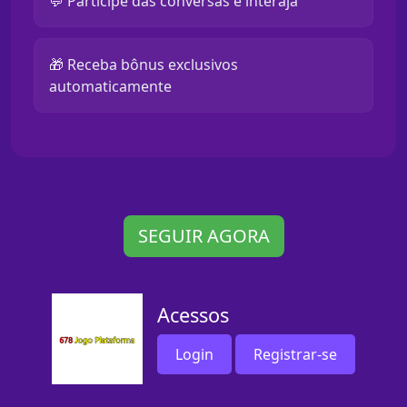
💬 Participe das conversas e interaja
🎁 Receba bônus exclusivos
automaticamente
SEGUIR AGORA
Acessos
Login
Registrar-se