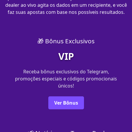
dealer ao vivo agita os dados em um recipiente, e você
faz suas apostas com base nos possíveis resultados.
🎁 Bônus Exclusivos
VIP
Receba bônus exclusivos do Telegram,
promoções especiais e códigos promocionais
únicos!
Ver Bônus