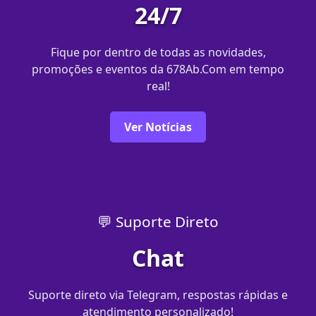
24/7
Fique por dentro de todas as novidades,
promoções e eventos da 678Ab.Com em tempo
real!
Ver Notícias
💬 Suporte Direto
Chat
Suporte direto via Telegram, respostas rápidas e
atendimento personalizado!