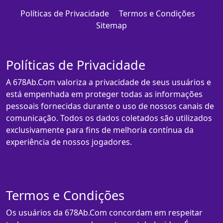
Políticas de Privacidade
Termos e Condições
Sitemap
Políticas de Privacidade
A 678Ab.Com valoriza a privacidade de seus usuários e
está empenhada em proteger todas as informações
pessoais fornecidas durante o uso de nossos canais de
comunicação. Todos os dados coletados são utilizados
exclusivamente para fins de melhoria contínua da
experiência de nossos jogadores.
Termos e Condições
Os usuários da 678Ab.Com concordam em respeitar