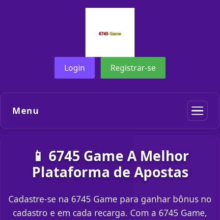
Login
Registrar-se
Menu
📱 6745 Game A Melhor
Plataforma de Apostas
Cadastre-se na 6745 Game para ganhar bônus no
cadastro e em cada recarga. Com a 6745 Game,