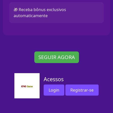
🎁 Receba bônus exclusivos
automaticamente
SEGUIR AGORA
Acessos
Login
Registrar-se