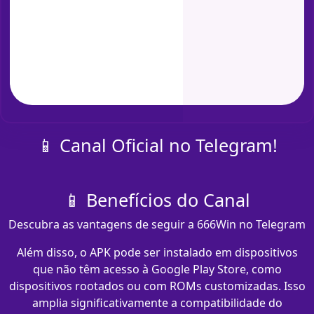
📱 Canal Oficial no Telegram!
📱 Benefícios do Canal
Descubra as vantagens de seguir a 666Win no Telegram
Além disso, o APK pode ser instalado em dispositivos
que não têm acesso à Google Play Store, como
dispositivos rootados ou com ROMs customizadas. Isso
amplia significativamente a compatibilidade do