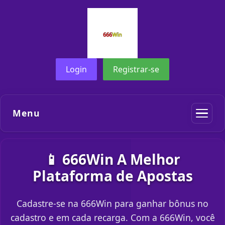
Login
Registrar-se
Menu
📱 666Win A Melhor
Plataforma de Apostas
Cadastre-se na 666Win para ganhar bônus no
cadastro e em cada recarga. Com a 666Win, você