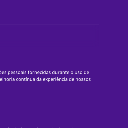
ões pessoais fornecidas durante o uso de
elhoria contínua da experiência de nossos