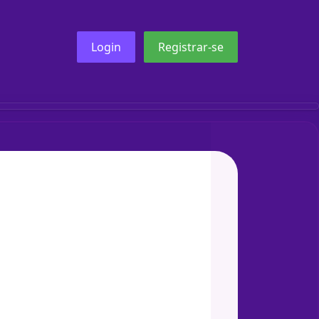
Login
Registrar-se