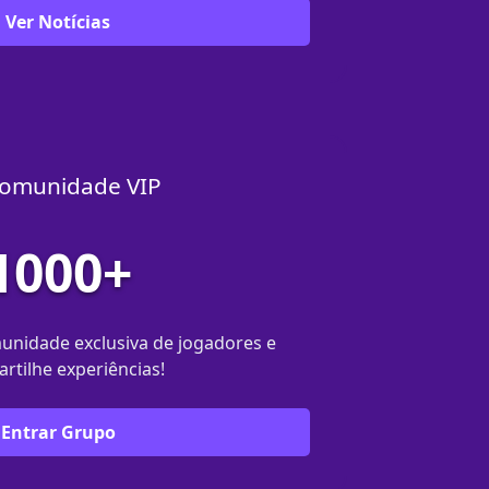
Ver Notícias
Comunidade VIP
1000+
unidade exclusiva de jogadores e
rtilhe experiências!
Entrar Grupo