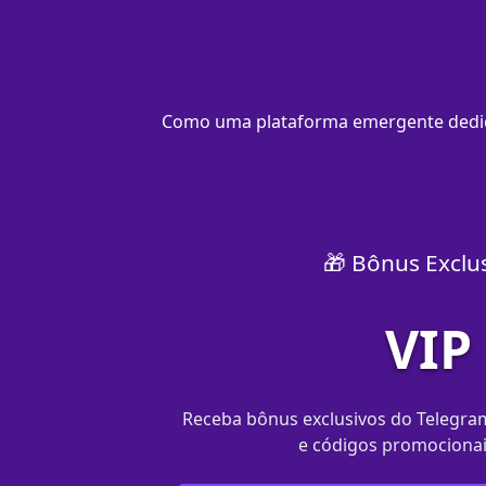
Como uma plataforma emergente dedica
🎁 Bônus Exclu
VIP
Receba bônus exclusivos do Telegra
e códigos promocionai