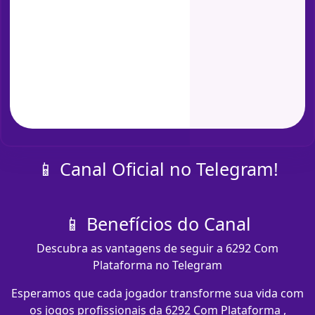
📱 Canal Oficial no Telegram!
📱 Benefícios do Canal
Descubra as vantagens de seguir a 6292 Com
Plataforma no Telegram
Esperamos que cada jogador transforme sua vida com
os jogos profissionais da 6292 Com Plataforma ,