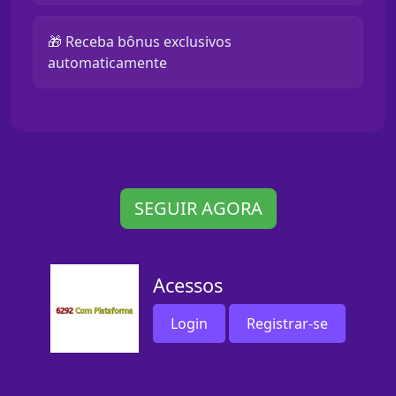
🎁 Receba bônus exclusivos
automaticamente
SEGUIR AGORA
Acessos
Login
Registrar-se