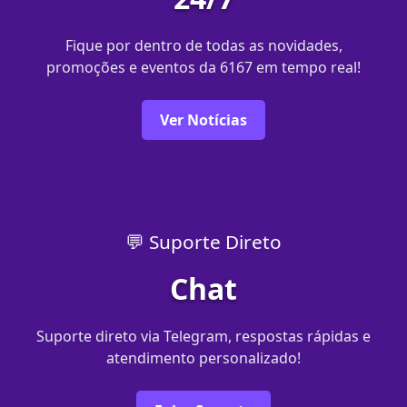
Fique por dentro de todas as novidades,
promoções e eventos da 6167 em tempo real!
Ver Notícias
💬 Suporte Direto
Chat
Suporte direto via Telegram, respostas rápidas e
atendimento personalizado!