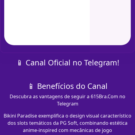
📱 Canal Oficial no Telegram!
📱 Benefícios do Canal
Descubra as vantagens de seguir a 615Bra.Com no
Telegram
Bikini Paradise exemplifica o design visual característico
dos slots temáticos da PG Soft, combinando estética
anime-inspired com mecânicas de jogo