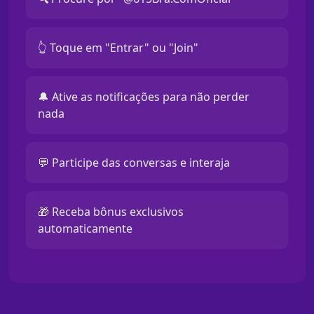
👆 Toque em "Entrar" ou "Join"
🔔 Ative as notificações para não perder
nada
💬 Participe das conversas e interaja
🎁 Receba bônus exclusivos
automaticamente