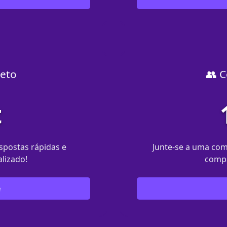
reto
👥 
t
espostas rápidas e
Junte-se a uma com
lizado!
compa
e