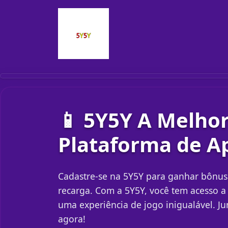
📱 5Y5Y A Melho
Plataforma de A
Cadastre-se na 5Y5Y para ganhar bônus
recarga. Com a 5Y5Y, você tem acesso a
uma experiência de jogo inigualável. J
agora!