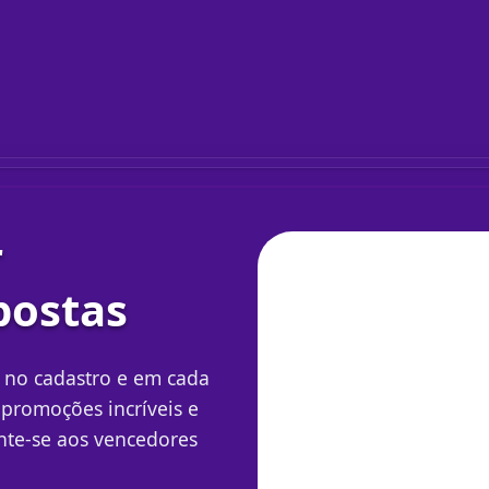
r
postas
 no cadastro e em cada
 promoções incríveis e
unte-se aos vencedores