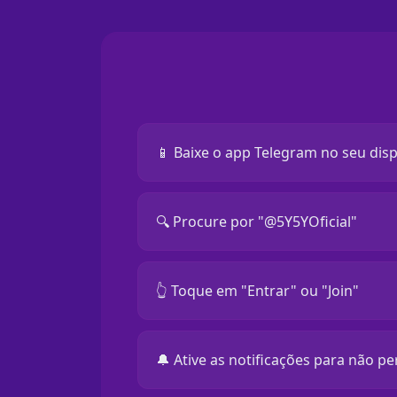
📱 Baixe o app Telegram no seu disp
🔍 Procure por "@5Y5YOficial"
👆 Toque em "Entrar" ou "Join"
🔔 Ative as notificações para não p