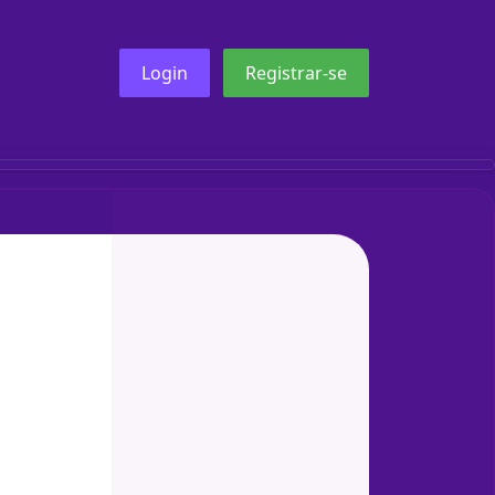
Login
Registrar-se