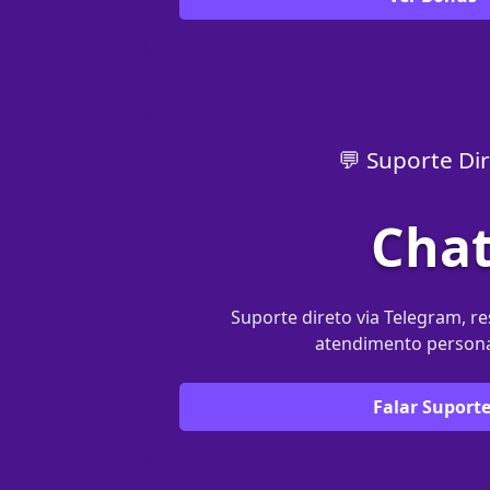
💬 Suporte Di
Cha
Suporte direto via Telegram, r
atendimento persona
Falar Suport