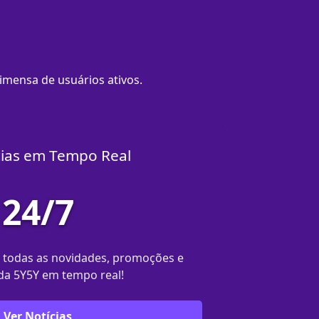
mensa de usuários ativos.
cias em Tempo Real
24/7
e todas as novidades, promoções e
da 5Y5Y em tempo real!
Ver Notícias