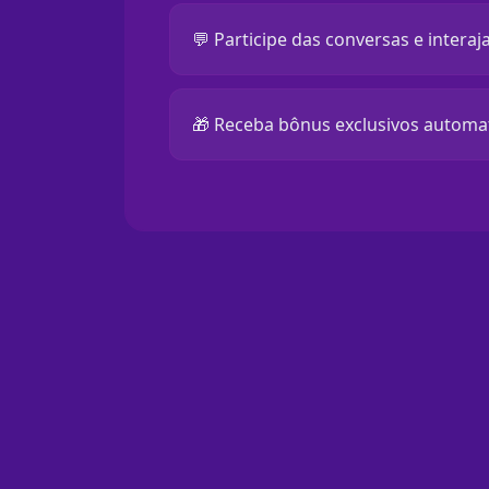
💬 Participe das conversas e interaj
🎁 Receba bônus exclusivos autom