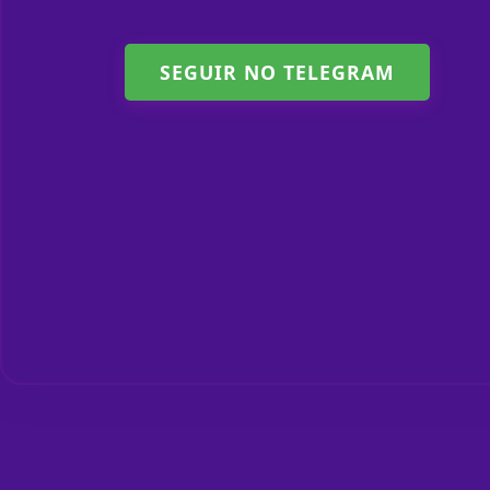
SEGUIR NO TELEGRAM