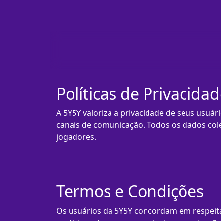
Políticas de Privacida
A 5Y5Y valoriza a privacidade de seus usuá
canais de comunicação. Todos os dados cole
jogadores.
Termos e Condições
Os usuários da 5Y5Y concordam em respeitar