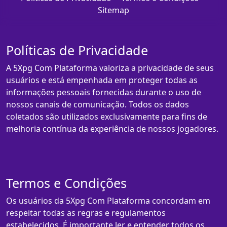
Sitemap
Políticas de Privacidade
A 5Xpg Com Plataforma valoriza a privacidade de seus
usuários e está empenhada em proteger todas as
informações pessoais fornecidas durante o uso de
nossos canais de comunicação. Todos os dados
coletados são utilizados exclusivamente para fins de
melhoria contínua da experiência de nossos jogadores.
Termos e Condições
Os usuários da 5Xpg Com Plataforma concordam em
respeitar todas as regras e regulamentos
estabelecidos. É importante ler e entender todos os