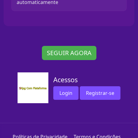
automaticamente
SEGUIR AGORA
Acessos
Login
Registrar-se
Políticas de Privacidade
Termos e Condições