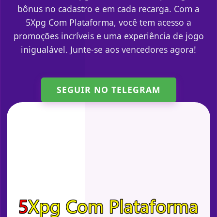
bônus no cadastro e em cada recarga. Com a
5Xpg Com Plataforma, você tem acesso a
promoções incríveis e uma experiência de jogo
inigualável. Junte-se aos vencedores agora!
SEGUIR NO TELEGRAM