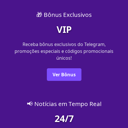
🎁 Bônus Exclusivos
VIP
Receba bônus exclusivos do Telegram,
promoções especiais e códigos promocionais
únicos!
Ver Bônus
📢 Notícias em Tempo Real
24/7