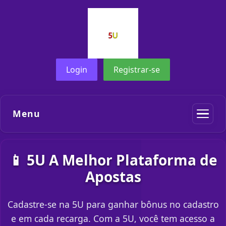
Login
Registrar-se
Menu
📱 5U A Melhor Plataforma de
Apostas
Cadastre-se na 5U para ganhar bônus no cadastro
e em cada recarga. Com a 5U, você tem acesso a