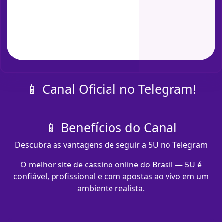
📱 Canal Oficial no Telegram!
📱 Benefícios do Canal
Descubra as vantagens de seguir a 5U no Telegram
O melhor site de cassino online do Brasil — 5U é
confiável, profissional e com apostas ao vivo em um
ambiente realista.