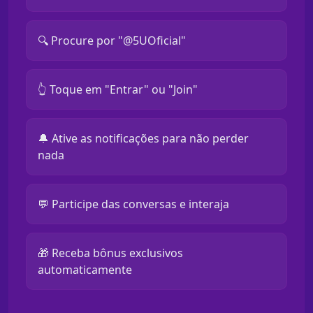
🔍 Procure por "@5UOficial"
👆 Toque em "Entrar" ou "Join"
🔔 Ative as notificações para não perder
nada
💬 Participe das conversas e interaja
🎁 Receba bônus exclusivos
automaticamente