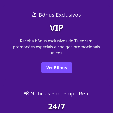
🎁 Bônus Exclusivos
VIP
Receba bônus exclusivos do Telegram,
promoções especiais e códigos promocionais
únicos!
Ver Bônus
📢 Notícias em Tempo Real
24/7