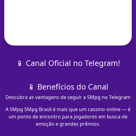
📱 Canal Oficial no Telegram!
📱 Benefícios do Canal
Descubra as vantagens de seguir a 5Mpg no Telegram
A 5Mpg 5Mpg Brasil é mais que um cassino online — é
um ponto de encontro para jogadores em busca de
emoção e grandes prêmios.