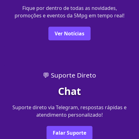
Fique por dentro de todas as novidades,
promoções e eventos da 5Mpg em tempo real!
Ver Notícias
💬 Suporte Direto
Chat
Suporte direto via Telegram, respostas rápidas e
atendimento personalizado!
Falar Suporte