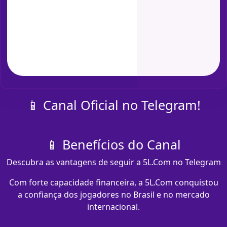
📱 Canal Oficial no Telegram!
📱 Benefícios do Canal
Descubra as vantagens de seguir a 5L.Com no Telegram
Com forte capacidade financeira, a 5L.Com conquistou
a confiança dos jogadores no Brasil e no mercado
internacional.