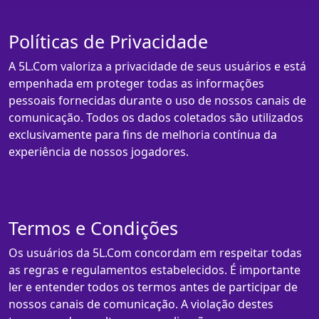
Políticas de Privacidade
A 5L.Com valoriza a privacidade de seus usuários e está
empenhada em proteger todas as informações
pessoais fornecidas durante o uso de nossos canais de
comunicação. Todos os dados coletados são utilizados
exclusivamente para fins de melhoria contínua da
experiência de nossos jogadores.
Termos e Condições
Os usuários da 5L.Com concordam em respeitar todas
as regras e regulamentos estabelecidos. É importante
ler e entender todos os termos antes de participar de
nossos canais de comunicação. A violação destes