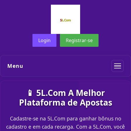
Login
Registrar-se
Menu
📱 5L.Com A Melhor
Plataforma de Apostas
Cadastre-se na 5L.Com para ganhar bônus no
cadastro e em cada recarga. Com a 5L.Com, você