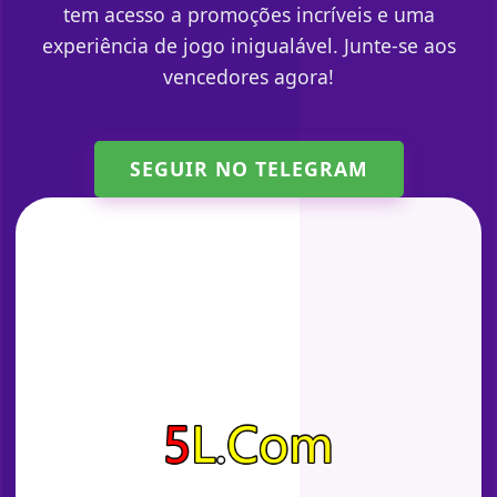
tem acesso a promoções incríveis e uma
experiência de jogo inigualável. Junte-se aos
vencedores agora!
SEGUIR NO TELEGRAM