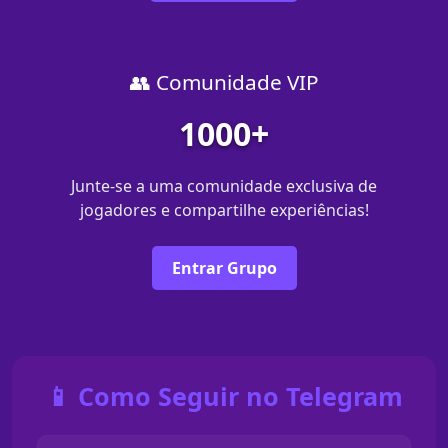
👥 Comunidade VIP
1000+
Junte-se a uma comunidade exclusiva de
jogadores e compartilhe experiências!
Entrar Grupo
📱 Como Seguir no Telegram