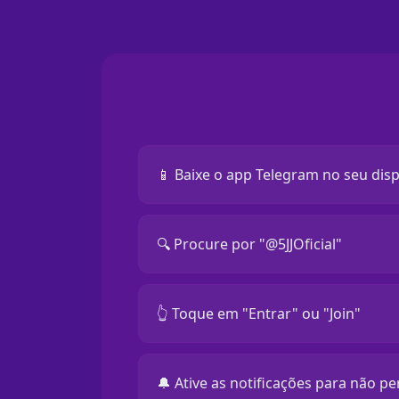
📱 Baixe o app Telegram no seu disp
🔍 Procure por "@5JJOficial"
👆 Toque em "Entrar" ou "Join"
🔔 Ative as notificações para não p