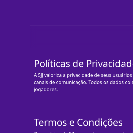
Políticas de Privacida
A 5JJ valoriza a privacidade de seus usuár
canais de comunicação. Todos os dados cole
jogadores.
Termos e Condições