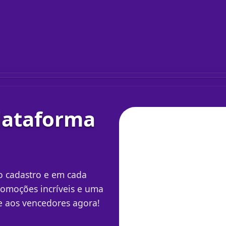
Plataforma
o cadastro e em cada
romoções incríveis e uma
se aos vencedores agora!