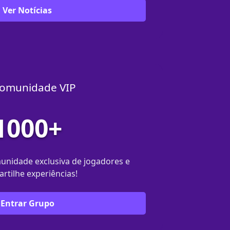
Ver Notícias
Comunidade VIP
1000+
unidade exclusiva de jogadores e
rtilhe experiências!
Entrar Grupo