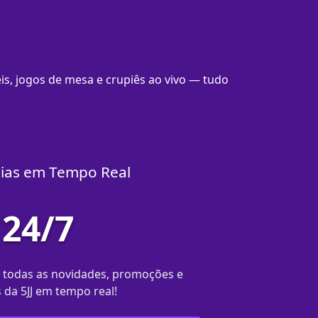
ueis, jogos de mesa e crupiês ao vivo — tudo
cias em Tempo Real
24/7
e todas as novidades, promoções e
 da 5JJ em tempo real!