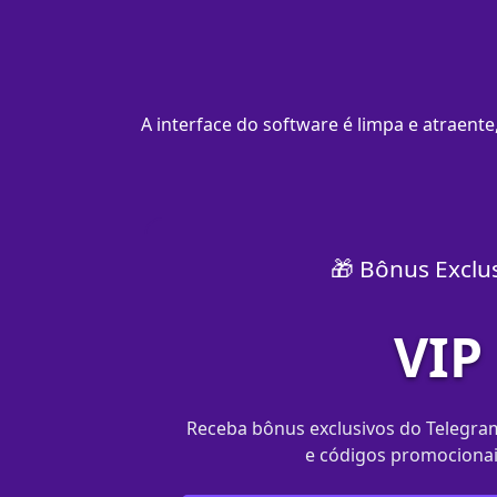
A interface do software é limpa e atraente,
🎁 Bônus Exclu
VIP
Receba bônus exclusivos do Telegra
e códigos promocionai