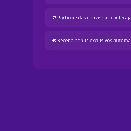
💬 Participe das conversas e interaj
🎁 Receba bônus exclusivos autom