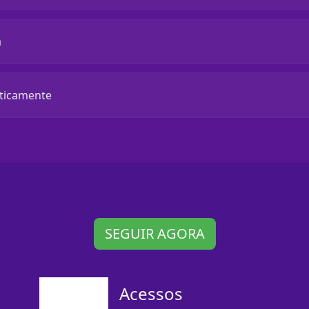
a
aticamente
SEGUIR AGORA
Acessos