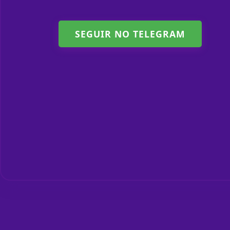
SEGUIR NO TELEGRAM