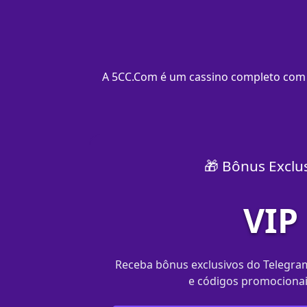
A 5CC.Com é um cassino completo com m
🎁 Bônus Exclu
VIP
Receba bônus exclusivos do Telegra
e códigos promocionai