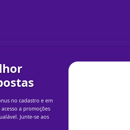
lhor
postas
ônus no cadastro e em
m acesso a promoções
ualável. Junte-se aos