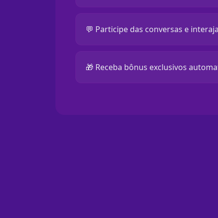
💬 Participe das conversas e interaj
🎁 Receba bônus exclusivos autom