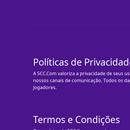
Políticas de Privacida
A 5CC.Com valoriza a privacidade de seus 
nossos canais de comunicação. Todos os dad
jogadores.
Termos e Condições