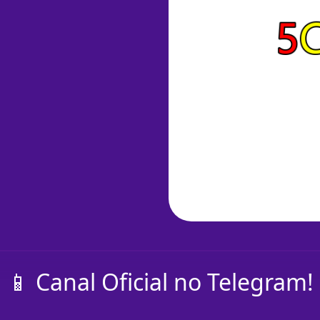
📱 Canal Oficial no Telegram!