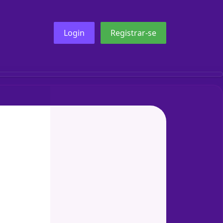
Login
Registrar-se