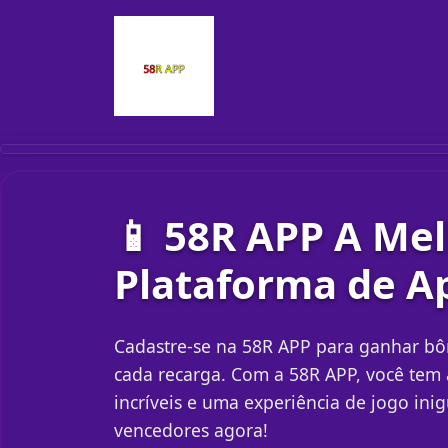
📱 58R APP A Me
Plataforma de A
Cadastre-se na 58R APP para ganhar bô
cada recarga. Com a 58R APP, você tem
incríveis e uma experiência de jogo inig
vencedores agora!