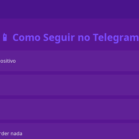
📱 Como Seguir no Telegram
ositivo
erder nada