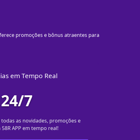
oferece promoções e bônus atraentes para
cias em Tempo Real
24/7
e todas as novidades, promoções e
a 58R APP em tempo real!