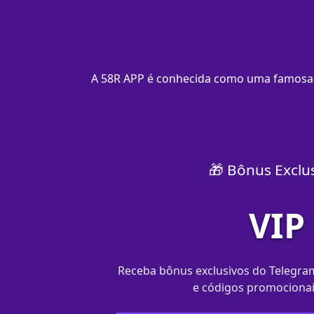
A 58R APP é conhecida como uma famosa e
🎁 Bônus Exclu
VIP
Receba bônus exclusivos do Telegra
e códigos promocionai