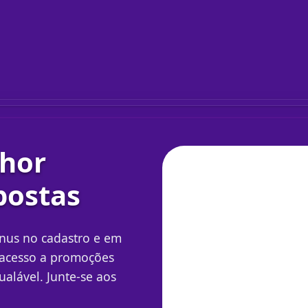
lhor
postas
nus no cadastro e em
 acesso a promoções
ualável. Junte-se aos