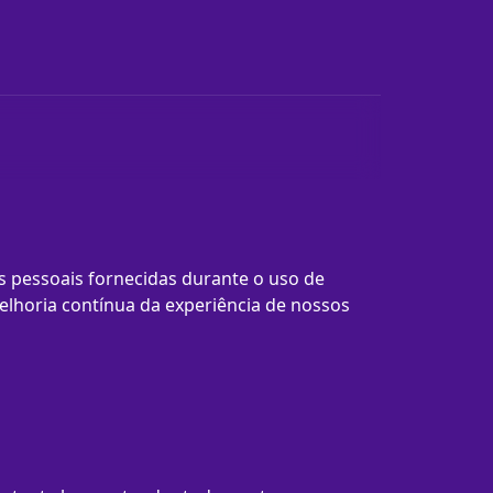
s pessoais fornecidas durante o uso de
elhoria contínua da experiência de nossos