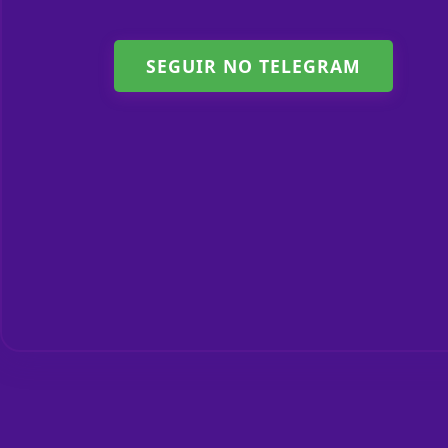
SEGUIR NO TELEGRAM