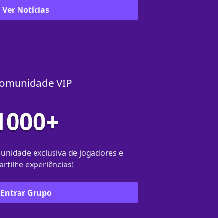
Ver Notícias
Comunidade VIP
1000+
unidade exclusiva de jogadores e
rtilhe experiências!
Entrar Grupo