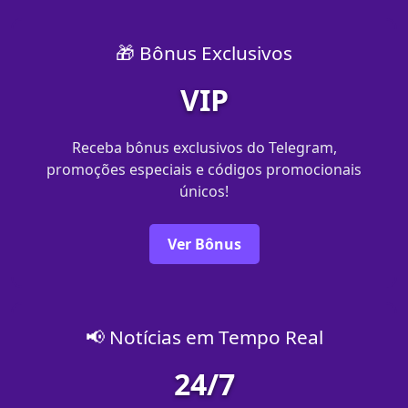
🎁 Bônus Exclusivos
VIP
Receba bônus exclusivos do Telegram,
promoções especiais e códigos promocionais
únicos!
Ver Bônus
📢 Notícias em Tempo Real
24/7