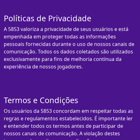
Políticas de Privacidade
A 5853 valoriza a privacidade de seus usuários e está
empenhada em proteger todas as informações
pessoais fornecidas durante o uso de nossos canais de
comunicação. Todos os dados coletados são utilizados
exclusivamente para fins de melhoria contínua da
experiência de nossos jogadores.
Termos e Condições
Os usuários da 5853 concordam em respeitar todas as
regras e regulamentos estabelecidos. É importante ler
e entender todos os termos antes de participar de
nossos canais de comunicação. A violação destes