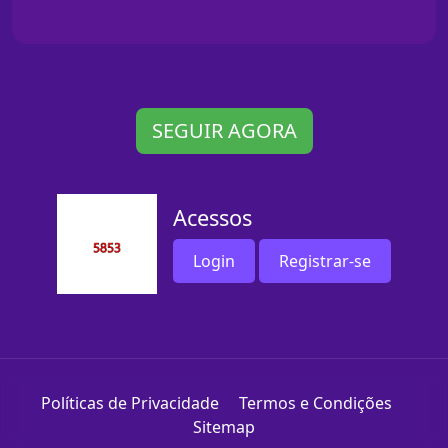
SEGUIR AGORA
Acessos
Login
Registrar-se
Políticas de Privacidade
Termos e Condições
Sitemap