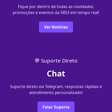
Fique por dentro de todas as novidades,
promoções e eventos da 5853 em tempo real!
Ver Notícias
💬 Suporte Direto
Chat
Suporte direto via Telegram, respostas rápidas e
atendimento personalizado!
Falar Suporte