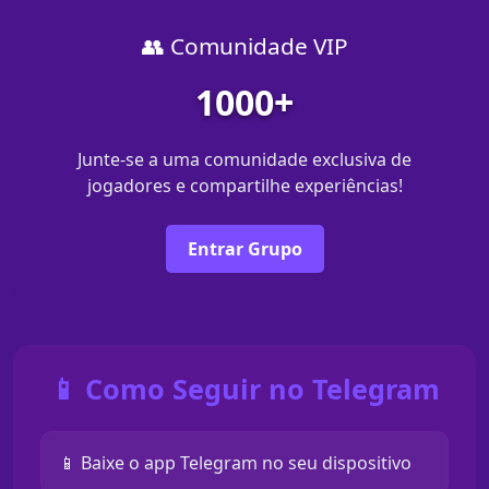
👥 Comunidade VIP
1000+
Junte-se a uma comunidade exclusiva de
jogadores e compartilhe experiências!
Entrar Grupo
📱 Como Seguir no Telegram
📱 Baixe o app Telegram no seu dispositivo