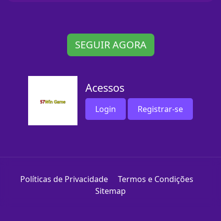
SEGUIR AGORA
Acessos
Login
Registrar-se
Políticas de Privacidade
Termos e Condições
Sitemap