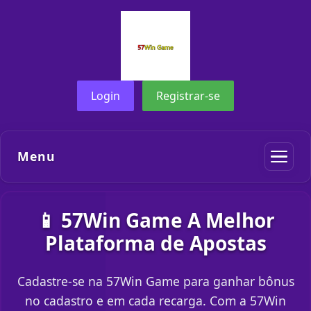
Login
Registrar-se
Menu
📱 57Win Game A Melhor
Plataforma de Apostas
Cadastre-se na 57Win Game para ganhar bônus
no cadastro e em cada recarga. Com a 57Win