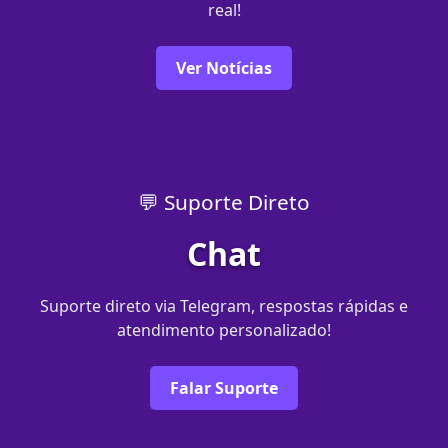
real!
Ver Notícias
💬 Suporte Direto
Chat
Suporte direto via Telegram, respostas rápidas e
atendimento personalizado!
Falar Suporte