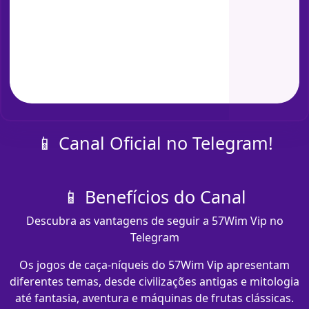
📱 Canal Oficial no Telegram!
📱 Benefícios do Canal
Descubra as vantagens de seguir a 57Wim Vip no
Telegram
Os jogos de caça-níqueis do 57Wim Vip apresentam
diferentes temas, desde civilizações antigas e mitologia
até fantasia, aventura e máquinas de frutas clássicas.