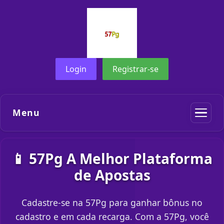
Login
Registrar-se
Menu
📱 57Pg A Melhor Plataforma
de Apostas
Cadastre-se na 57Pg para ganhar bônus no
cadastro e em cada recarga. Com a 57Pg, você