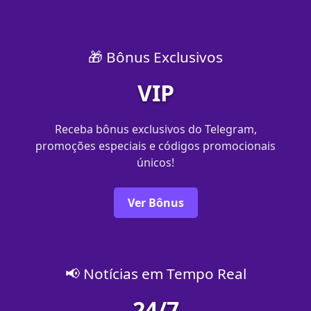
🎁 Bônus Exclusivos
VIP
Receba bônus exclusivos do Telegram,
promoções especiais e códigos promocionais
únicos!
Ver Bônus
📢 Notícias em Tempo Real
24/7