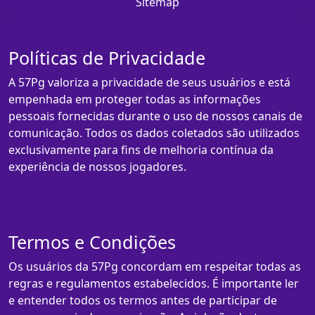
Sitemap
Políticas de Privacidade
A 57Pg valoriza a privacidade de seus usuários e está
empenhada em proteger todas as informações
pessoais fornecidas durante o uso de nossos canais de
comunicação. Todos os dados coletados são utilizados
exclusivamente para fins de melhoria contínua da
experiência de nossos jogadores.
Termos e Condições
Os usuários da 57Pg concordam em respeitar todas as
regras e regulamentos estabelecidos. É importante ler
e entender todos os termos antes de participar de