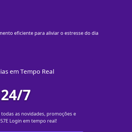
nto eficiente para aliviar o estresse do dia
cias em Tempo Real
24/7
e todas as novidades, promoções e
 57E Login em tempo real!