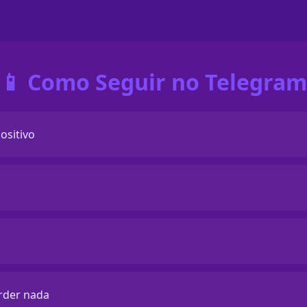
📱 Como Seguir no Telegram
ositivo
erder nada