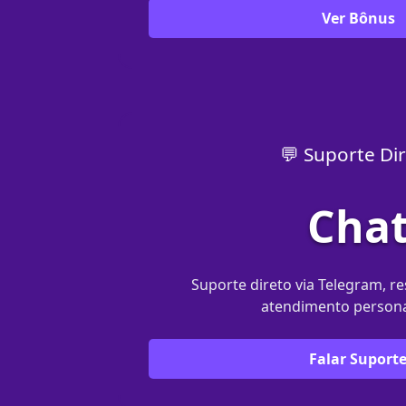
Ver Bônus
💬 Suporte Di
Cha
Suporte direto via Telegram, r
atendimento persona
Falar Suport