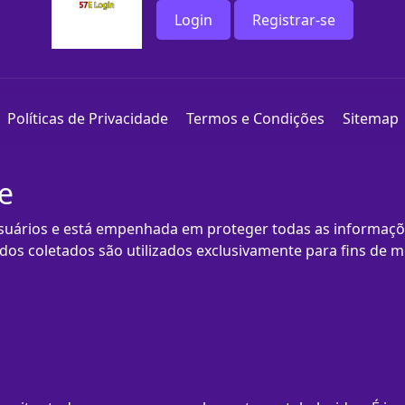
Login
Registrar-se
Políticas de Privacidade
Termos e Condições
Sitemap
de
 usuários e está empenhada em proteger todas as informaçõ
os coletados são utilizados exclusivamente para fins de m