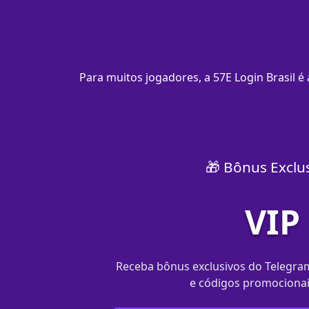
Para muitos jogadores, a 57E Login Brasil é
🎁 Bônus Exclu
VIP
Receba bônus exclusivos do Telegra
e códigos promocionai