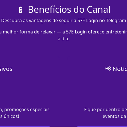
📱 Benefícios do Canal
Descubra as vantagens de seguir a 57E Login no Telegram
 a melhor forma de relaxar — a 57E Login oferece entretenime
a dia.
sivos
📢 Notí
m, promoções especiais
Fique por dentro d
s únicos!
eventos da