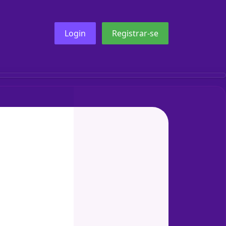
Login
Registrar-se