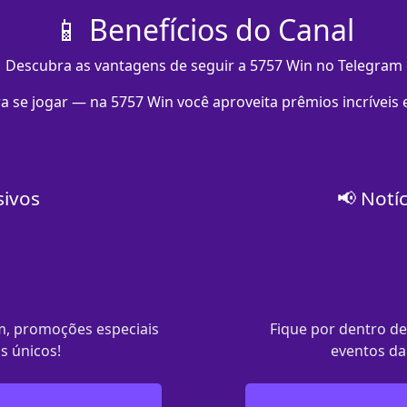
📱 Benefícios do Canal
Descubra as vantagens de seguir a 5757 Win no Telegram
 se jogar — na 5757 Win você aproveita prêmios incríveis 
sivos
📢 Notí
m, promoções especiais
Fique por dentro d
s únicos!
eventos da