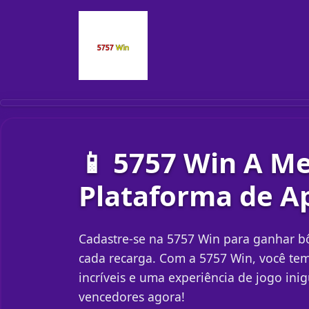
📱 5757 Win A M
Plataforma de A
Cadastre-se na 5757 Win para ganhar b
cada recarga. Com a 5757 Win, você te
incríveis e uma experiência de jogo inig
vencedores agora!