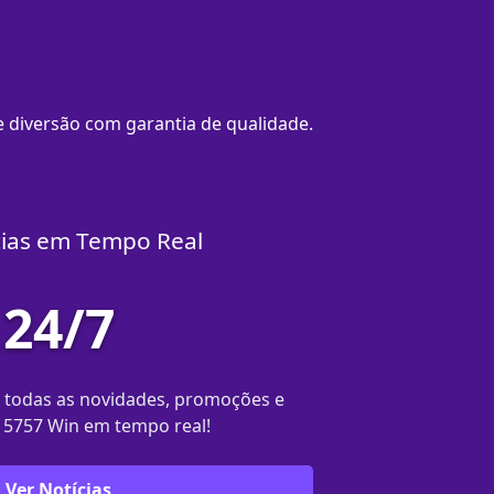
e diversão com garantia de qualidade.
cias em Tempo Real
24/7
e todas as novidades, promoções e
 5757 Win em tempo real!
Ver Notícias