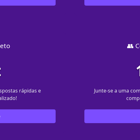
reto
👥 
t
espostas rápidas e
Junte-se a uma com
lizado!
compa
e