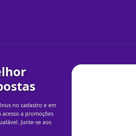
elhor
postas
ônus no cadastro e em
m acesso a promoções
ualável. Junte-se aos