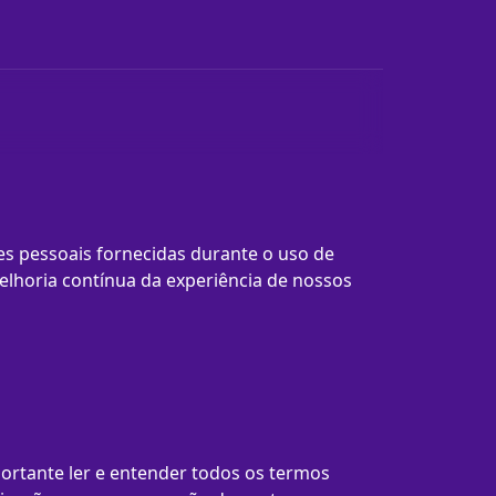
es pessoais fornecidas durante o uso de
elhoria contínua da experiência de nossos
ortante ler e entender todos os termos