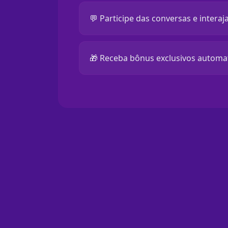
💬 Participe das conversas e interaj
🎁 Receba bônus exclusivos autom