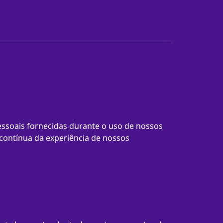
essoais fornecidas durante o uso de nossos
 contínua da experiência de nossos