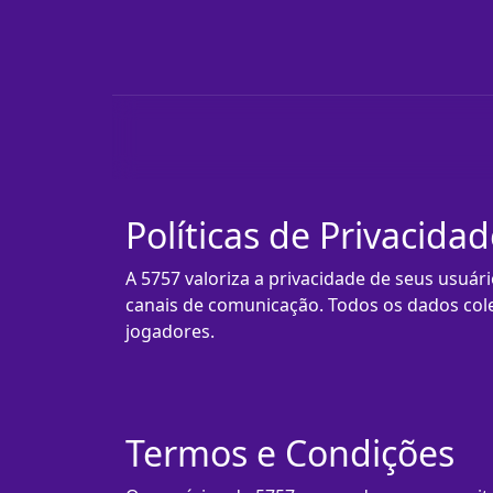
Políticas de Privacida
A 5757 valoriza a privacidade de seus usuá
canais de comunicação. Todos os dados cole
jogadores.
Termos e Condições