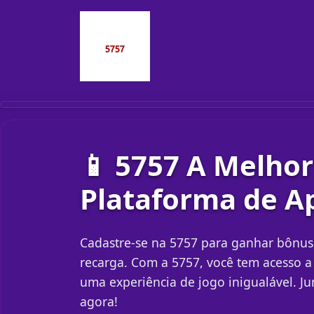
📱 5757 A Melhor
Plataforma de A
Cadastre-se na 5757 para ganhar bônus
recarga. Com a 5757, você tem acesso a
uma experiência de jogo inigualável. J
agora!