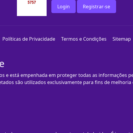
Login
Registrar-se
Políticas de Privacidade
Termos e Condições
Sitemap
de
rios e está empenhada em proteger todas as informações p
tados são utilizados exclusivamente para fins de melhoria