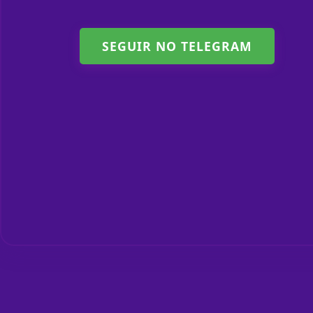
SEGUIR NO TELEGRAM