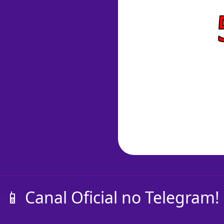
📱 Canal Oficial no Telegram!