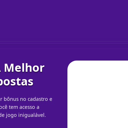
A Melhor
postas
r bônus no cadastro e
ocê tem acesso a
e jogo inigualável.