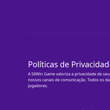
Políticas de Privacida
A 56Win Game valoriza a privacidade de se
nossos canais de comunicação. Todos os dad
jogadores.