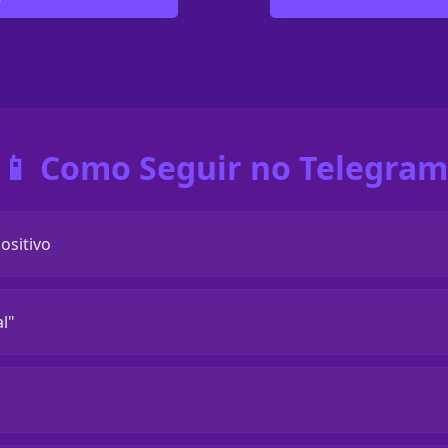
📱 Como Seguir no Telegram
ositivo
l"