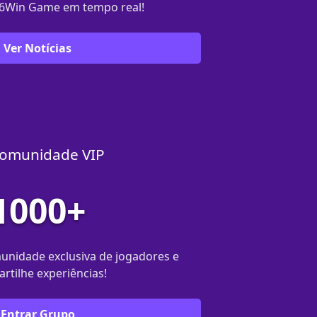
56Win Game em tempo real!
Ver Notícias
Comunidade VIP
1000+
unidade exclusiva de jogadores e
rtilhe experiências!
Entrar Grupo