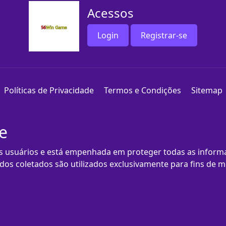
Acessos
Login
Registrar-se
Políticas de Privacidade
Termos e Condições
Sitemap
de
us usuários e está empenhada em proteger todas as inform
os coletados são utilizados exclusivamente para fins de m