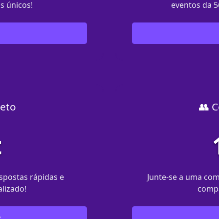
s únicos!
eventos da 
reto
👥 
t
espostas rápidas e
Junte-se a uma com
lizado!
compa
e