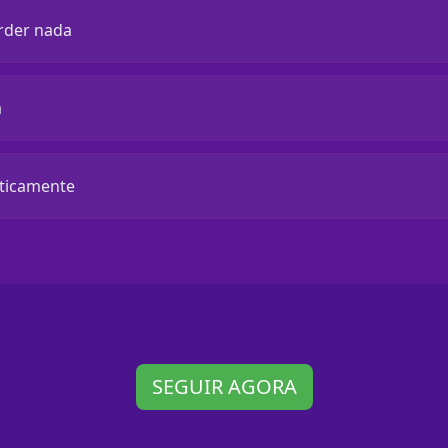
erder nada
a
aticamente
SEGUIR AGORA