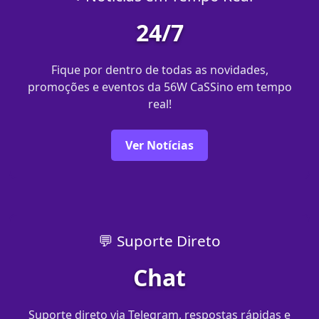
24/7
Fique por dentro de todas as novidades,
promoções e eventos da 56W CaSSino em tempo
real!
Ver Notícias
💬 Suporte Direto
Chat
Suporte direto via Telegram, respostas rápidas e