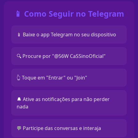
📱 Como Seguir no Telegram
📱 Baixe o app Telegram no seu dispositivo
🔍 Procure por "@56W CaSSinoOficial"
👆 Toque em "Entrar" ou "Join"
🔔 Ative as notificações para não perder
nada
💬 Participe das conversas e interaja