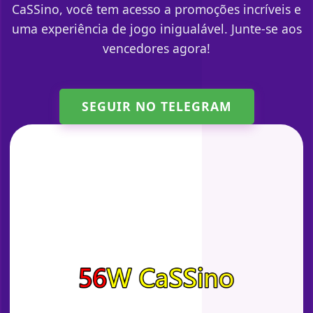
CaSSino, você tem acesso a promoções incríveis e
uma experiência de jogo inigualável. Junte-se aos
vencedores agora!
SEGUIR NO TELEGRAM