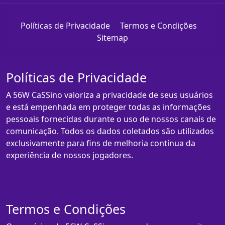
Políticas de Privacidade
Termos e Condições
Sitemap
Políticas de Privacidade
A 56W CaSSino valoriza a privacidade de seus usuários
e está empenhada em proteger todas as informações
pessoais fornecidas durante o uso de nossos canais de
comunicação. Todos os dados coletados são utilizados
exclusivamente para fins de melhoria contínua da
experiência de nossos jogadores.
Termos e Condições