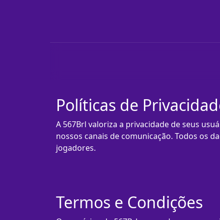
Políticas de Privacida
A 567Brl valoriza a privacidade de seus us
nossos canais de comunicação. Todos os dad
jogadores.
Termos e Condições