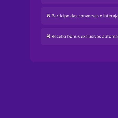
💬 Participe das conversas e interaj
🎁 Receba bônus exclusivos autom