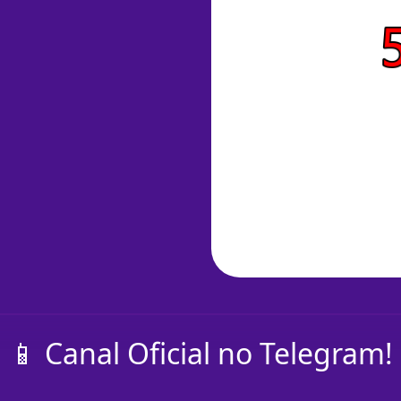
📱 Canal Oficial no Telegram!