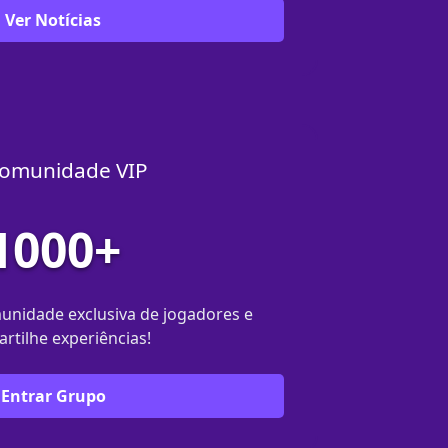
Ver Notícias
Comunidade VIP
1000+
unidade exclusiva de jogadores e
rtilhe experiências!
Entrar Grupo