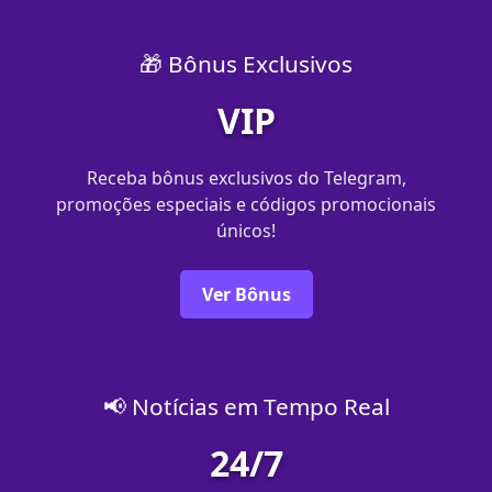
🎁 Bônus Exclusivos
VIP
Receba bônus exclusivos do Telegram,
promoções especiais e códigos promocionais
únicos!
Ver Bônus
📢 Notícias em Tempo Real
24/7