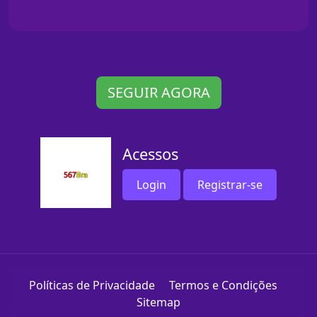
SEGUIR AGORA
Acessos
Login
Registrar-se
Políticas de Privacidade
Termos e Condições
Sitemap