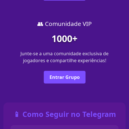
👥 Comunidade VIP
1000+
Junte-se a uma comunidade exclusiva de
jogadores e compartilhe experiências!
Entrar Grupo
📱 Como Seguir no Telegram