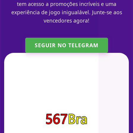
tem acesso a promoções incríveis e uma
experiência de jogo inigualável. Junte-se aos
vencedores agora!
SEGUIR NO TELEGRAM