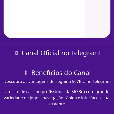
📱 Canal Oficial no Telegram!
📱 Benefícios do Canal
Descubra as vantagens de seguir a 567Bra no Telegram
Um site de cassino profissional da 567Bra com grande
variedade de jogos, navegação rápida e interface visual
atraente.