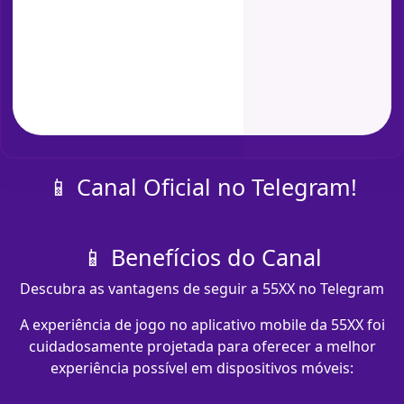
📱 Canal Oficial no Telegram!
📱 Benefícios do Canal
Descubra as vantagens de seguir a 55XX no Telegram
A experiência de jogo no aplicativo mobile da 55XX foi
cuidadosamente projetada para oferecer a melhor
experiência possível em dispositivos móveis: