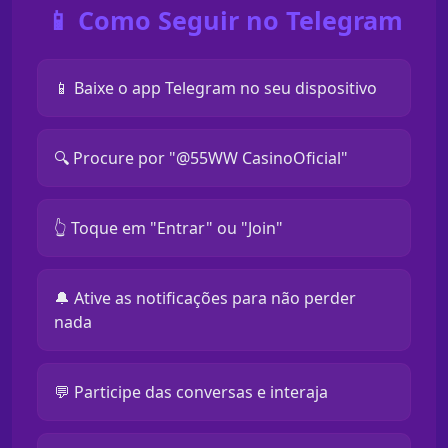
📱 Como Seguir no Telegram
📱 Baixe o app Telegram no seu dispositivo
🔍 Procure por "@55WW CasinoOficial"
👆 Toque em "Entrar" ou "Join"
🔔 Ative as notificações para não perder
nada
💬 Participe das conversas e interaja