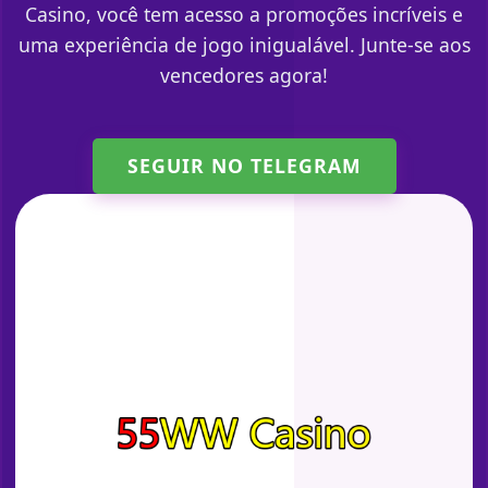
Casino, você tem acesso a promoções incríveis e
uma experiência de jogo inigualável. Junte-se aos
vencedores agora!
SEGUIR NO TELEGRAM