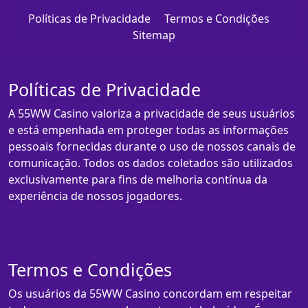
Políticas de Privacidade
Termos e Condições
Sitemap
Políticas de Privacidade
A 55WW Casino valoriza a privacidade de seus usuários
e está empenhada em proteger todas as informações
pessoais fornecidas durante o uso de nossos canais de
comunicação. Todos os dados coletados são utilizados
exclusivamente para fins de melhoria contínua da
experiência de nossos jogadores.
Termos e Condições
Os usuários da 55WW Casino concordam em respeitar