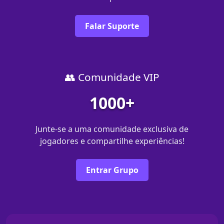
Falar Suporte
👥 Comunidade VIP
1000+
Junte-se a uma comunidade exclusiva de
jogadores e compartilhe experiências!
Entrar Grupo