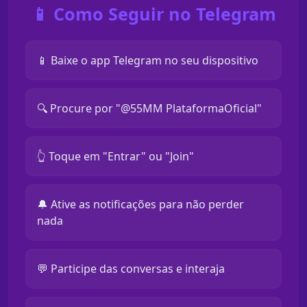
📱 Como Seguir no Telegram
📱 Baixe o app Telegram no seu dispositivo
🔍 Procure por "@55MM PlataformaOficial"
👆 Toque em "Entrar" ou "Join"
🔔 Ative as notificações para não perder
nada
💬 Participe das conversas e interaja