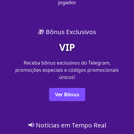
jogador.
🎁 Bônus Exclusivos
VIP
Receba bônus exclusivos do Telegram,
promoções especiais e códigos promocionais
únicos!
Ver Bônus
📢 Notícias em Tempo Real