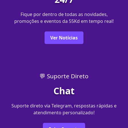
Fique por dentro de todas as novidades,
promoções e eventos da 55Kd em tempo real!
Ver Notícias
💬 Suporte Direto
Chat
Suporte direto via Telegram, respostas rápidas e
atendimento personalizado!