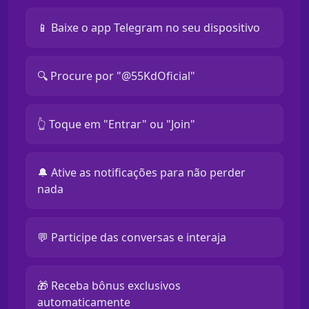
📱 Baixe o app Telegram no seu dispositivo
🔍 Procure por "@55KdOficial"
👆 Toque em "Entrar" ou "Join"
🔔 Ative as notificações para não perder
nada
💬 Participe das conversas e interaja
🎁 Receba bônus exclusivos
automaticamente