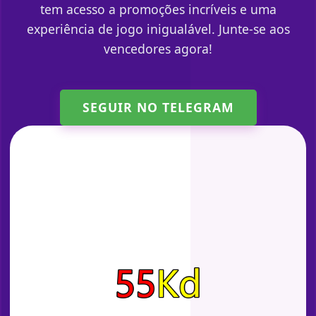
tem acesso a promoções incríveis e uma
experiência de jogo inigualável. Junte-se aos
vencedores agora!
SEGUIR NO TELEGRAM