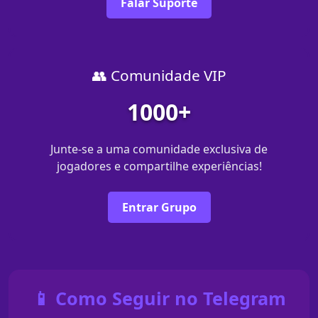
Falar Suporte
👥 Comunidade VIP
1000+
Junte-se a uma comunidade exclusiva de
jogadores e compartilhe experiências!
Entrar Grupo
📱 Como Seguir no Telegram