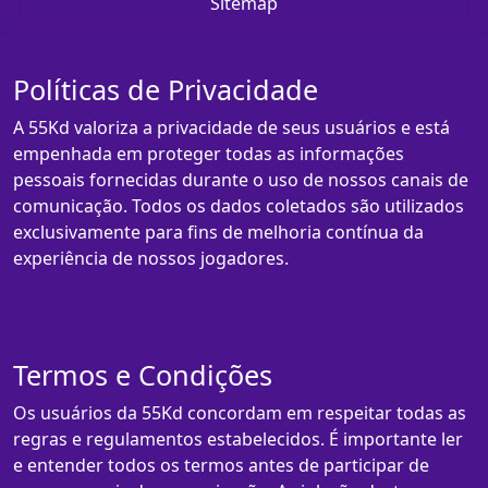
Sitemap
Políticas de Privacidade
A 55Kd valoriza a privacidade de seus usuários e está
empenhada em proteger todas as informações
pessoais fornecidas durante o uso de nossos canais de
comunicação. Todos os dados coletados são utilizados
exclusivamente para fins de melhoria contínua da
experiência de nossos jogadores.
Termos e Condições
Os usuários da 55Kd concordam em respeitar todas as
regras e regulamentos estabelecidos. É importante ler
e entender todos os termos antes de participar de