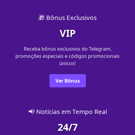
🎁 Bônus Exclusivos
VIP
Receba bônus exclusivos do Telegram,
promoções especiais e códigos promocionais
únicos!
Ver Bônus
📢 Notícias em Tempo Real
24/7