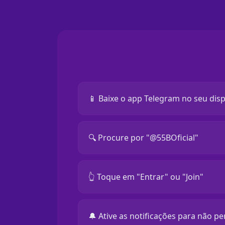
📱 Baixe o app Telegram no seu disp
🔍 Procure por "@55BOficial"
👆 Toque em "Entrar" ou "Join"
🔔 Ative as notificações para não p