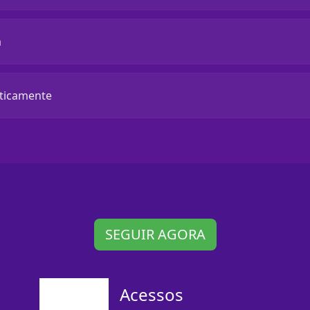
a
aticamente
SEGUIR AGORA
Acessos