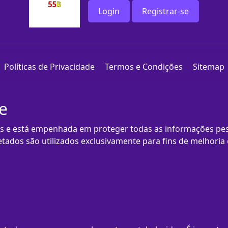
Login
Registrar-se
Políticas de Privacidade
Termos e Condições
Sitemap
de
ios e está empenhada em proteger todas as informações pe
tados são utilizados exclusivamente para fins de melhoria