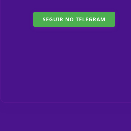
SEGUIR NO TELEGRAM