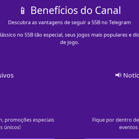
📱 Benefícios do Canal
Descubra as vantagens de seguir a 55B no Telegram
ássico no 55B tão especial, seus jogos mais populares e d
de jogo.
sivos
📢 Notí
m, promoções especiais
Fique por dentro d
s únicos!
eventos