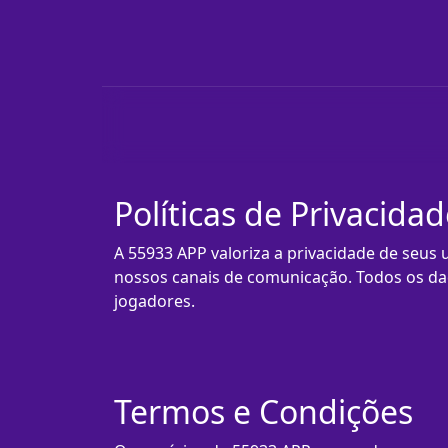
Políticas de Privacida
A 55933 APP valoriza a privacidade de seus
nossos canais de comunicação. Todos os dad
jogadores.
Termos e Condições