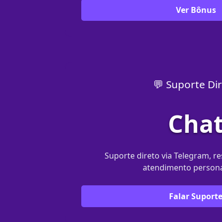
Ver Bônus
💬 Suporte Di
Cha
Suporte direto via Telegram, r
atendimento persona
Falar Suport