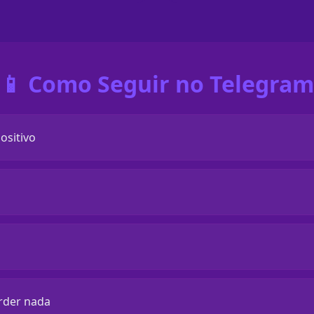
📱 Como Seguir no Telegram
ositivo
erder nada