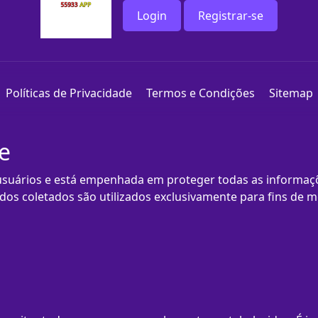
Login
Registrar-se
Políticas de Privacidade
Termos e Condições
Sitemap
de
 usuários e está empenhada em proteger todas as informaç
os coletados são utilizados exclusivamente para fins de m