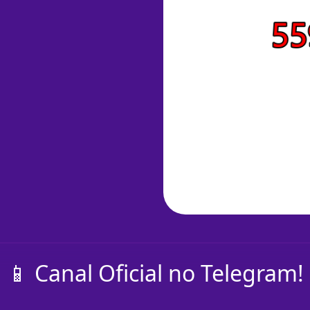
📱 Canal Oficial no Telegram!