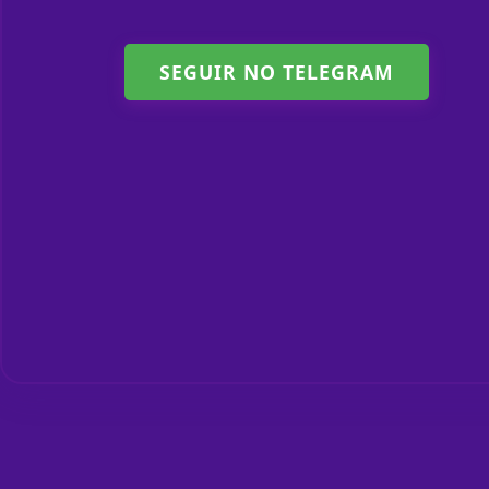
SEGUIR NO TELEGRAM