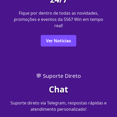
Fique por dentro de todas as novidades,
promoções e eventos da 5567 Win em tempo
real!
Ver Notícias
💬 Suporte Direto
Chat
Suporte direto via Telegram, respostas rápidas e
atendimento personalizado!