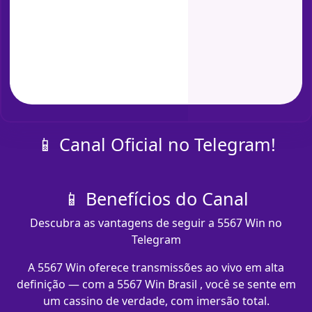
📱 Canal Oficial no Telegram!
📱 Benefícios do Canal
Descubra as vantagens de seguir a 5567 Win no
Telegram
A 5567 Win oferece transmissões ao vivo em alta
definição — com a 5567 Win Brasil , você se sente em
um cassino de verdade, com imersão total.