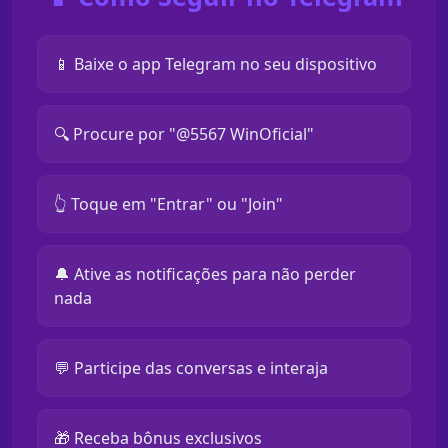
📱 Baixe o app Telegram no seu dispositivo
🔍 Procure por "@5567 WinOficial"
👆 Toque em "Entrar" ou "Join"
🔔 Ative as notificações para não perder
nada
💬 Participe das conversas e interaja
🎁 Receba bônus exclusivos