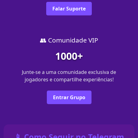
Falar Suporte
👥 Comunidade VIP
1000+
Junte-se a uma comunidade exclusiva de
jogadores e compartilhe experiências!
Entrar Grupo
📱 Como Seguir no Telegram