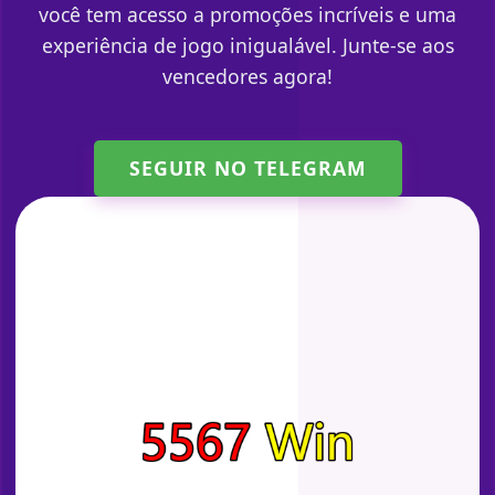
você tem acesso a promoções incríveis e uma
experiência de jogo inigualável. Junte-se aos
vencedores agora!
SEGUIR NO TELEGRAM