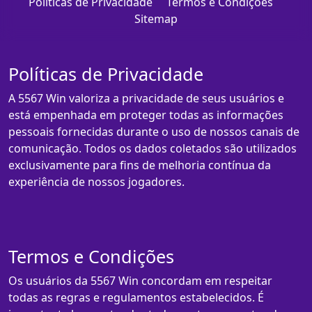
Políticas de Privacidade
Termos e Condições
Sitemap
Políticas de Privacidade
A 5567 Win valoriza a privacidade de seus usuários e
está empenhada em proteger todas as informações
pessoais fornecidas durante o uso de nossos canais de
comunicação. Todos os dados coletados são utilizados
exclusivamente para fins de melhoria contínua da
experiência de nossos jogadores.
Termos e Condições
Os usuários da 5567 Win concordam em respeitar
todas as regras e regulamentos estabelecidos. É