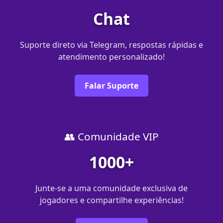
Chat
Suporte direto via Telegram, respostas rápidas e
atendimento personalizado!
Falar Suporte
👥 Comunidade VIP
1000+
Junte-se a uma comunidade exclusiva de
jogadores e compartilhe experiências!