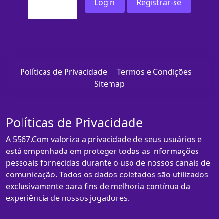
Login
Registrar-se
Políticas de Privacidade
Termos e Condições
Sitemap
Políticas de Privacidade
A 5567.Com valoriza a privacidade de seus usuários e
está empenhada em proteger todas as informações
pessoais fornecidas durante o uso de nossos canais de
comunicação. Todos os dados coletados são utilizados
exclusivamente para fins de melhoria contínua da
experiência de nossos jogadores.