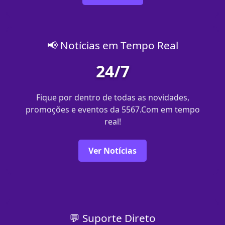
📢 Notícias em Tempo Real
24/7
Fique por dentro de todas as novidades,
promoções e eventos da 5567.Com em tempo
real!
Ver Notícias
💬 Suporte Direto