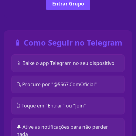
Entrar Grupo
📱 Como Seguir no Telegram
📱 Baixe o app Telegram no seu dispositivo
🔍 Procure por "@5567.ComOficial"
👆 Toque em "Entrar" ou "Join"
🔔 Ative as notificações para não perder
nada