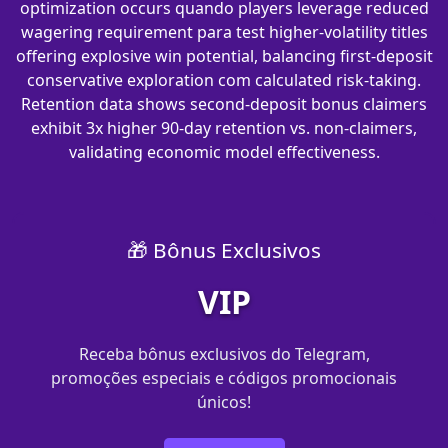
optimization occurs quando players leverage reduced
wagering requirement para test higher-volatility titles
offering explosive win potential, balancing first-deposit
conservative exploration com calculated risk-taking.
Retention data shows second-deposit bonus claimers
exhibit 3x higher 90-day retention vs. non-claimers,
validating economic model effectiveness.
🎁 Bônus Exclusivos
VIP
Receba bônus exclusivos do Telegram,
promoções especiais e códigos promocionais
únicos!