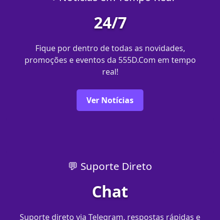
24/7
Fique por dentro de todas as novidades,
promoções e eventos da 555D.Com em tempo
real!
Ver Notícias
💬 Suporte Direto
Chat
Suporte direto via Telegram, respostas rápidas e