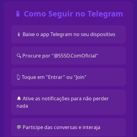
📱 Como Seguir no Telegram
📱 Baixe o app Telegram no seu dispositivo
🔍 Procure por "@555D.ComOficial"
👆 Toque em "Entrar" ou "Join"
🔔 Ative as notificações para não perder
nada
💬 Participe das conversas e interaja