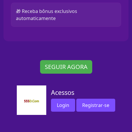
🎁 Receba bônus exclusivos
automaticamente
SEGUIR AGORA
Acessos
Login
Registrar-se