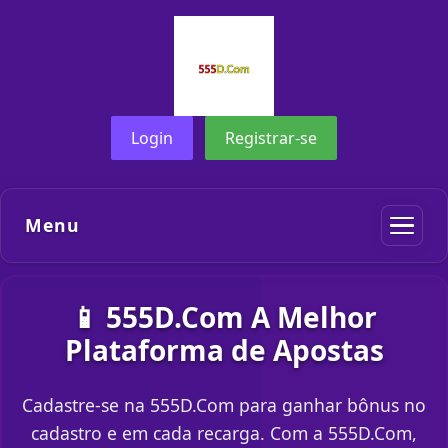
Login
Registrar-se
Menu
📱 555D.Com A Melhor
Plataforma de Apostas
Cadastre-se na 555D.Com para ganhar bônus no
cadastro e em cada recarga. Com a 555D.Com,