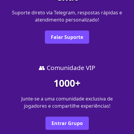
Suporte direto via Telegram, respostas rápidas e
atendimento personalizado!
Falar Suporte
👥 Comunidade VIP
1000+
Junte-se a uma comunidade exclusiva de
jogadores e compartilhe experiências!
Entrar Grupo