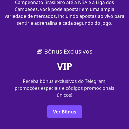
Campeonato Brasileiro até a NBA e a Liga dos
Campeões, você pode apostar em uma ampla
variedade de mercados, incluindo apostas ao vivo para
sentir a adrenalina a cada segundo do jogo.
🎁 Bônus Exclusivos
VIP
Receba bônus exclusivos do Telegram,
promoções especiais e códigos promocionais
únicos!
Ver Bônus