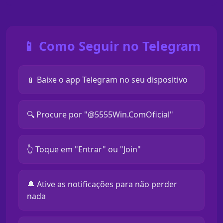
📱 Como Seguir no Telegram
📱 Baixe o app Telegram no seu dispositivo
🔍 Procure por "@5555Win.ComOficial"
👆 Toque em "Entrar" ou "Join"
🔔 Ative as notificações para não perder
nada