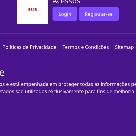
Acessos
Login
Registrar-se
Políticas de Privacidade
Termos e Condições
Sitemap
de
rios e está empenhada em proteger todas as informações p
tados são utilizados exclusivamente para fins de melhoria