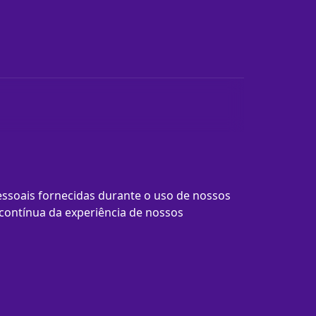
essoais fornecidas durante o uso de nossos
 contínua da experiência de nossos