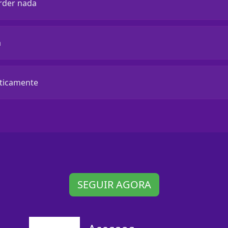
erder nada
a
aticamente
SEGUIR AGORA