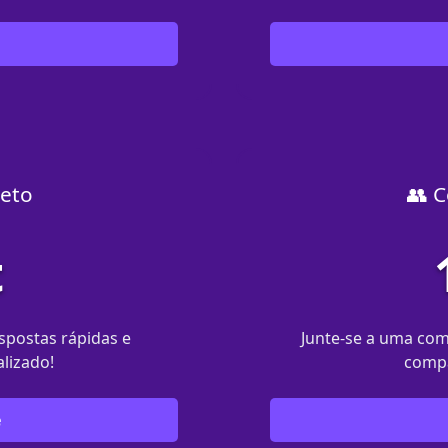
reto
👥 
t
espostas rápidas e
Junte-se a uma com
lizado!
compa
e