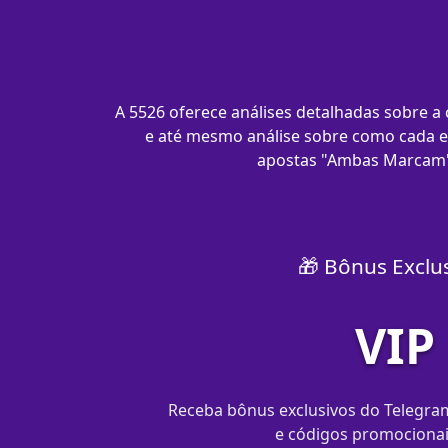
A 5526 oferece análises detalhadas sobre a 
e até mesmo análise sobre como cada eq
apostas "Ambas Marcam",
🎁 Bônus Exclu
VIP
Receba bônus exclusivos do Telegra
e códigos promocionai