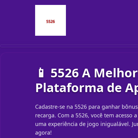
📱 5526 A Melhor
Plataforma de A
Cadastre-se na 5526 para ganhar bônus
recarga. Com a 5526, você tem acesso a
uma experiência de jogo inigualável. J
agora!