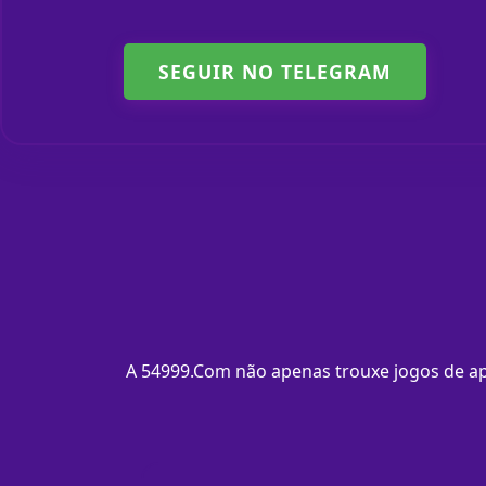
SEGUIR NO TELEGRAM
A 54999.Com não apenas trouxe jogos de a