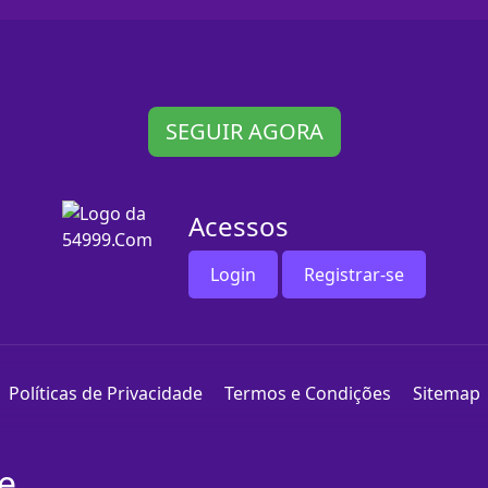
SEGUIR AGORA
Acessos
Login
Registrar-se
Políticas de Privacidade
Termos e Condições
Sitemap
de