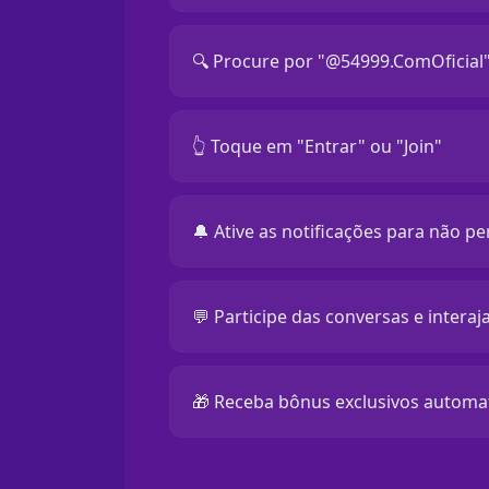
🔍 Procure por "@54999.ComOficial
👆 Toque em "Entrar" ou "Join"
🔔 Ative as notificações para não p
💬 Participe das conversas e interaj
🎁 Receba bônus exclusivos autom