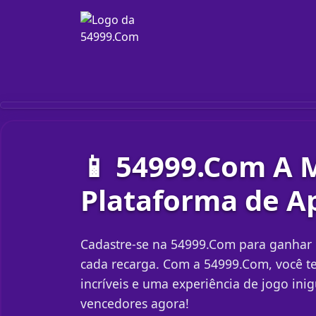
📱 54999.Com A 
Plataforma de A
Cadastre-se na 54999.Com para ganhar
cada recarga. Com a 54999.Com, você 
incríveis e uma experiência de jogo inig
vencedores agora!