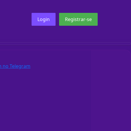
Login
Registrar-se