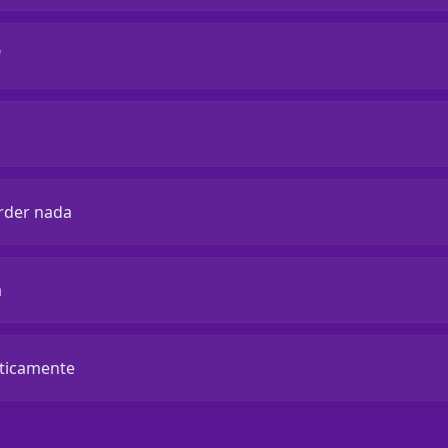
"
erder nada
a
aticamente