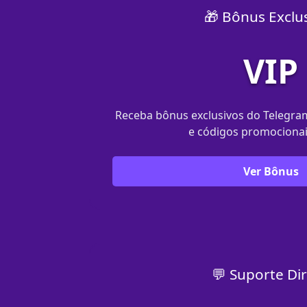
🎁 Bônus Exclu
VIP
Receba bônus exclusivos do Telegra
e códigos promocionai
Ver Bônus
💬 Suporte Di