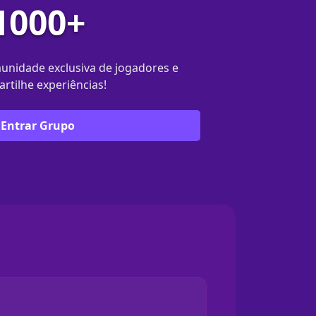
1000+
unidade exclusiva de jogadores e
rtilhe experiências!
Entrar Grupo