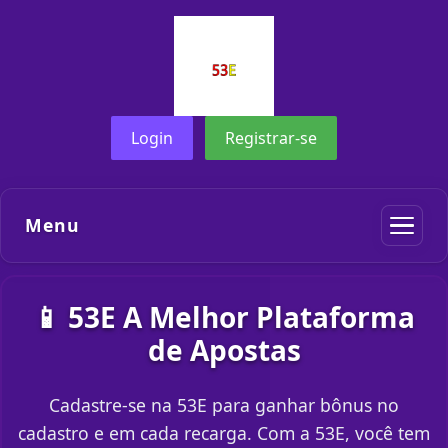
Login
Registrar-se
Menu
📱 53E A Melhor Plataforma
de Apostas
Cadastre-se na 53E para ganhar bônus no
cadastro e em cada recarga. Com a 53E, você tem