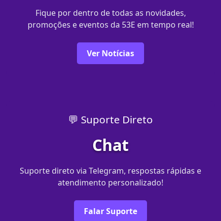
Fique por dentro de todas as novidades,
promoções e eventos da 53E em tempo real!
Ver Notícias
💬 Suporte Direto
Chat
Suporte direto via Telegram, respostas rápidas e
atendimento personalizado!
Falar Suporte