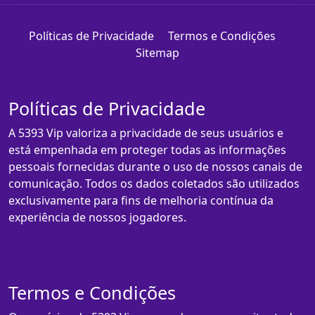
Políticas de Privacidade
Termos e Condições
Sitemap
Políticas de Privacidade
A 5393 Vip valoriza a privacidade de seus usuários e
está empenhada em proteger todas as informações
pessoais fornecidas durante o uso de nossos canais de
comunicação. Todos os dados coletados são utilizados
exclusivamente para fins de melhoria contínua da
experiência de nossos jogadores.
Termos e Condições