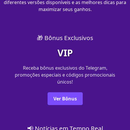
diferentes versões disponíveis e as melhores dicas para
maximizar seus ganhos.
🎁 Bônus Exclusivos
VIP
Receba bônus exclusivos do Telegram,
promoções especiais e códigos promocionais
únicos!
Ver Bônus
📢 Notícias em Tempo Real