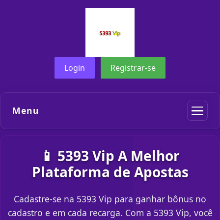
Login
Registrar-se
Menu
📱 5393 Vip A Melhor
Plataforma de Apostas
Cadastre-se na 5393 Vip para ganhar bônus no
cadastro e em cada recarga. Com a 5393 Vip, você