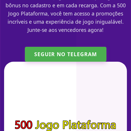
bônus no cadastro e em cada recarga. Com a 500
Jogo Plataforma, você tem acesso a promoções
incríveis e uma experiência de jogo inigualável.
Junte-se aos vencedores agora!
SEGUIR NO TELEGRAM