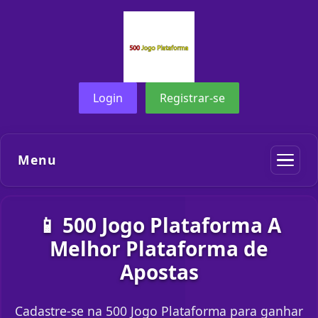
Login
Registrar-se
Menu
📱 500 Jogo Plataforma A
Melhor Plataforma de
Apostas
Cadastre-se na 500 Jogo Plataforma para ganhar