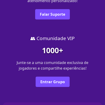
atendimento personalizado!
Falar Suporte
👥 Comunidade VIP
1000+
Junte-se a uma comunidade exclusiva de
jogadores e compartilhe experiências!
Entrar Grupo