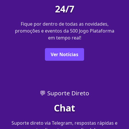
24/7
Fique por dentro de todas as novidades,
promoções e eventos da 500 Jogo Plataforma
em tempo real!
Ver Notícias
💬 Suporte Direto
Chat
Suporte direto via Telegram, respostas rápidas e