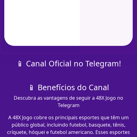
📱 Canal Oficial no Telegram!
📱 Benefícios do Canal
Descubra as vantagens de seguir a 48X Jogo no
Telegram
A 48X Jogo cobre os principais esportes que têm um
público global, incluindo futebol, basquete, tênis,
críquete, hóquei e futebol americano. Esses esportes