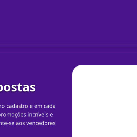
postas
no cadastro e em cada
promoções incríveis e
unte-se aos vencedores