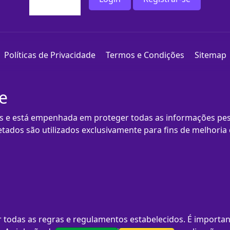
Políticas de Privacidade
Termos e Condições
Sitemap
de
ios e está empenhada em proteger todas as informações pe
tados são utilizados exclusivamente para fins de melhoria
todas as regras e regulamentos estabelecidos. É importan