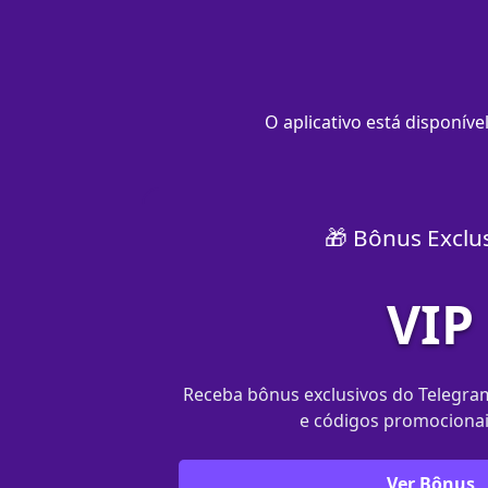
O aplicativo está disponív
🎁 Bônus Exclu
VIP
Receba bônus exclusivos do Telegra
e códigos promocionai
Ver Bônus