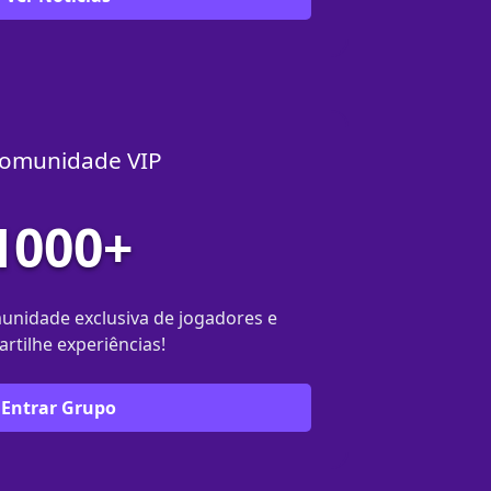
Comunidade VIP
1000+
unidade exclusiva de jogadores e
rtilhe experiências!
Entrar Grupo