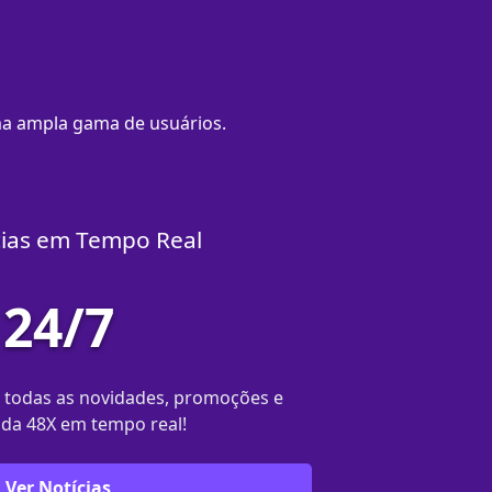
uma ampla gama de usuários.
cias em Tempo Real
24/7
e todas as novidades, promoções e
 da 48X em tempo real!
Ver Notícias