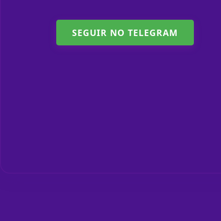
SEGUIR NO TELEGRAM