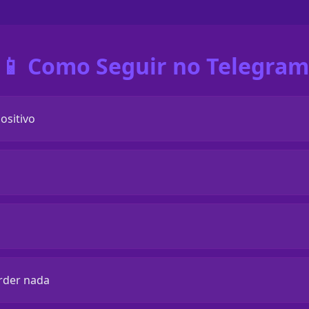
📱 Como Seguir no Telegram
ositivo
erder nada