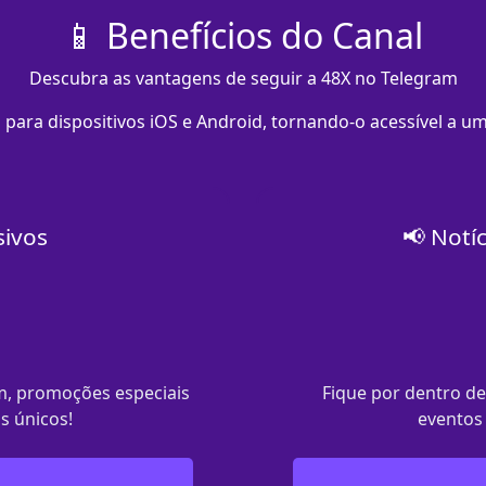
📱 Benefícios do Canal
Descubra as vantagens de seguir a 48X no Telegram
el para dispositivos iOS e Android, tornando-o acessível a 
sivos
📢 Notí
m, promoções especiais
Fique por dentro d
s únicos!
eventos